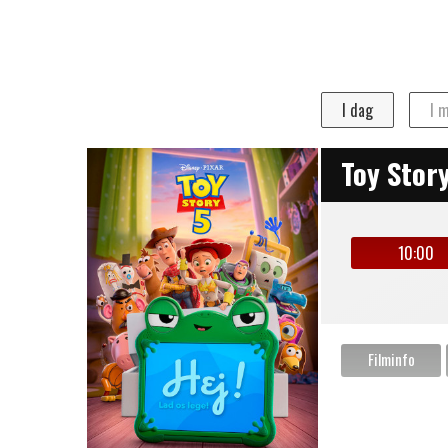
Program
I dag
I dag
I 
Toy Stor
10:00