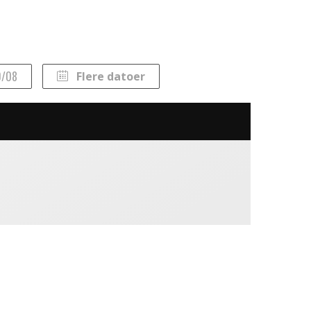
0/08
Flere datoer
Lør
Søn
1
2
8
9
15
16
22
23
29
30
5
6