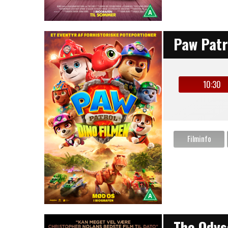
Paw Patr
10:30
The Odys