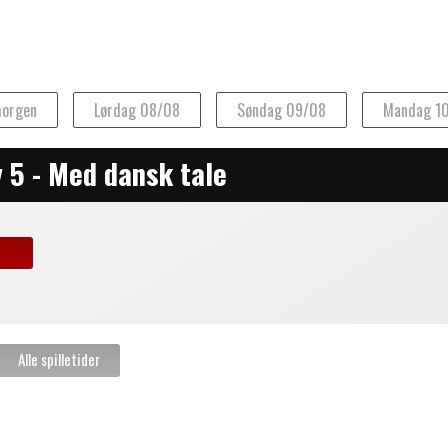
morgen
Lørdag 08/08
Søndag 09/08
Mandag 1
y 5 - Med dansk tale
August 2026
Man
Tirs
Ons
Tors
Fre
27
28
29
30
31
3
4
5
6
7
10
11
12
13
14
17
18
19
20
21
24
25
26
27
28
31
1
2
3
4