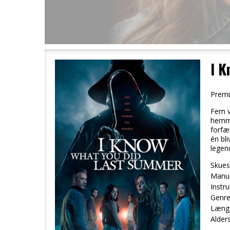
I K
Premi
Fem v
hemme
forfæ
én bli
legen
Skuesp
Manus
Instru
Genre
Læng
Alder