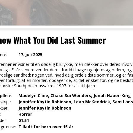
now What You Did Last Summer
ere:
17. juli 2025
enner er vidner til en dødelig bilulykke, men dækker over deres invol
ligt. Et år senere vender deres fortid tilbage og hjemsøger dem, og d
rdelige sandhed: nogen ved, hvad de gjorde sidste sommer...og er fa
ver forfulgt af en morder, opdager de, at det er sket før, og de besl
dariske Southport-massakre i 1997 for at få hjælp.
illere:
Madelyn Cline, Chase Sui Wonders, Jonah Hauer-King
kript:
Jennifer Kaytin Robinson, Leah McKendrick, Sam Lan
ktør:
Jennifer Kaytin Robinson
:
Horror
de:
01:51
sgrænse:
Tilladt for børn over 15 år